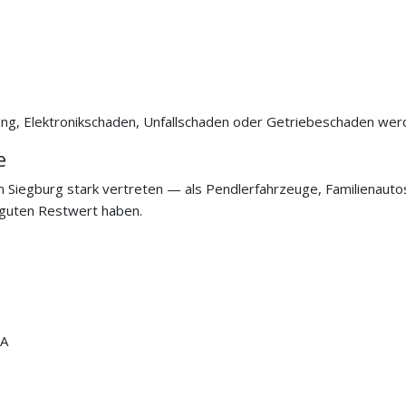
ung, Elektronikschaden, Unfallschaden oder Getriebeschaden wer
e
in Siegburg stark vertreten — als Pendlerfahrzeuge, Familienaut
 guten Restwert haben.
LA