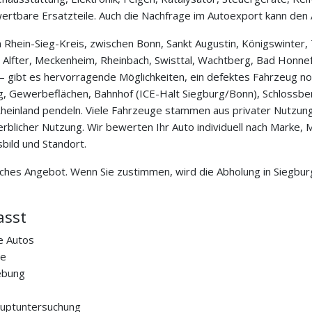
tbare Ersatzteile. Auch die Nachfrage im Autoexport kann den A
 Rhein-Sieg-Kreis, zwischen Bonn, Sankt Augustin, Königswinter, 
, Alfter, Meckenheim, Rheinbach, Swisttal, Wachtberg, Bad Honne
gibt es hervorragende Möglichkeiten, ein defektes Fahrzeug noch
, Gewerbeflächen, Bahnhof (ICE-Halt Siegburg/Bonn), Schlossberg
ns Rheinland pendeln. Viele Fahrzeuge stammen aus privater Nutzun
icher Nutzung. Wir bewerten Ihr Auto individuell nach Marke, Mo
bild und Standort.
iches Angebot. Wenn Sie zustimmen, wird die Abholung in Siegburg
asst
e Autos
ge
ebung
auptuntersuchung