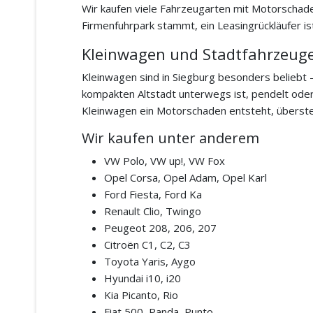
Wir kaufen viele Fahrzeugarten mit Motorschade
Firmenfuhrpark stammt, ein Leasingrückläufer i
Kleinwagen und Stadtfahrzeug
Kleinwagen sind in Siegburg besonders beliebt 
kompakten Altstadt unterwegs ist, pendelt oder
Kleinwagen ein Motorschaden entsteht, überste
Wir kaufen unter anderem
VW Polo, VW up!, VW Fox
Opel Corsa, Opel Adam, Opel Karl
Ford Fiesta, Ford Ka
Renault Clio, Twingo
Peugeot 208, 206, 207
Citroën C1, C2, C3
Toyota Yaris, Aygo
Hyundai i10, i20
Kia Picanto, Rio
Fiat 500, Panda, Punto