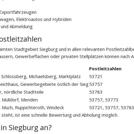
 Exportfahrzeugen
nwagen, Elektroautos und Hybriden
n und Abmeldung
ostleitzahlen
ten Stadtgebiet Siegburg und in allen relevanten Postleitzahlb
äusern, Gewerbeflächen oder privaten Stellplätzen können nac
Postleitzahlen
 Schlossberg, Michaelsberg, Marktplatz
53721
Deichhaus, Gewerbegebiete östlich der Sieg
53757
 nördliche Stadtteile
53783
, Mülldorf, Menden
53757, 53773
f, Much, Ruppichteroth, Windeck
53721, 53757, 5378
steht, ist eine schnelle Bewertung und Abholung möglich.
in Siegburg an?