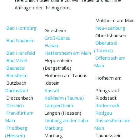
telefonisch oder online zu. Wir freuen uns auf Ihre
Anfrage oder Ihr Angebot.
Mühlheim am Main
Bad Homburg
Neu-Isenburg
Griesheim
Obertshausen
Groß-Gerau
Bad Nauheim
Oberursel
Hanau
(Taunus)
Bad Hersfeld
Hattersheim am Main
Offenbach am
Bad Vilbel
Heppenheim
Main
Baunatal
(Bergstraße)
Bensheim
Hofheim am Taunus
Hofheim am
Butzbach
Idstein
Darmstadt
Kassel
Pfungstadt
Dietzenbach
Kelkheim (Taunus)
Riedstadt
Dreieich
Lampertheim
Rödermark
Frankfurt am
Langen (Hessen)
Rodgau
Main
Limburg an der Lahn
Rüsselsheim am
Friedberg
Marburg
Main
(Hessen)
Marburg
Taunusstein