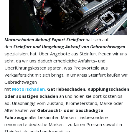
Motorschaden Ankauf Export
Steinfurt
hat sich auf
den
Steinfurt und Umgebung Ankauf von Gebrauchtwagen
spezialisiert hat. Über Angebote aus Steinfurt freuen wir uns
sehr, da wir uns daduch erhebleiche Anfahrts- und
Überführungskosten sparen, was Preisvorteile aus
Verkäufersicht mit sich bringt. In umKreis Steinfurt kaufen wir
Gebrachtwagen
mit
Motorschaden
,
Getriebeschaden
,
Kupplungsschaden
oder sonstigen Schäden
an und holen sie dort kostenlos
ab
.
Unabhängig vom Zustand, Kilometerstand, Marke oder
Alter kaufen wir
Gebraucht- oder beschädigte
Fahrzeuge
aller bekannten Marken - insbesondere
renomierte deutsche Marken - zu fairen Preisen sowohl in
Steinfurt als auch bundesweit an.