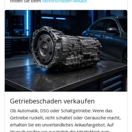
finden Sie beim
Motorschaden-Ankauf
.
Getriebeschaden verkaufen
Ob Automatik, DSG oder Schaltgetriebe: Wenn das
Getriebe ruckelt, nicht schaltet oder Geräusche macht,
erhalten Sie ein unverbindliches Ankaufangebot. Auf
Wunsch prüfen wir zusätzlich die Möglichkeit zum