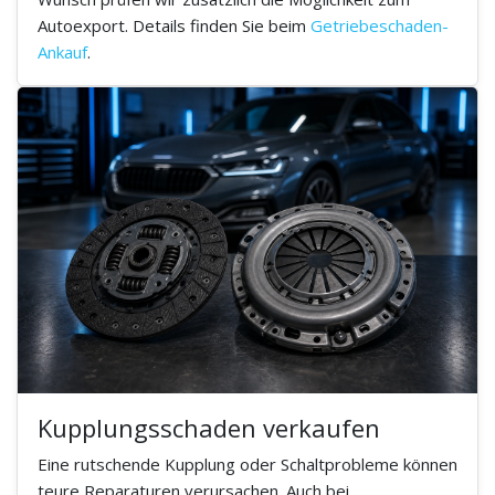
Autoexport. Details finden Sie beim
Getriebeschaden-
Ankauf
.
Kupplungsschaden verkaufen
Eine rutschende Kupplung oder Schaltprobleme können
teure Reparaturen verursachen. Auch bei