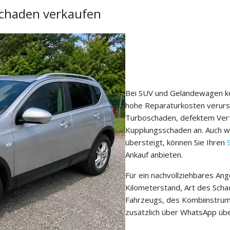
chaden verkaufen
Bei SUV und Geländewagen kö
hohe Reparaturkosten verurs
Turboschaden, defektem Vert
Kupplungsschaden an. Auch w
übersteigt, können Sie Ihren
Ankauf anbieten.
Für ein nachvollziehbares An
Kilometerstand, Art des Sch
Fahrzeugs, des Kombiinstrum
zusätzlich über WhatsApp übe