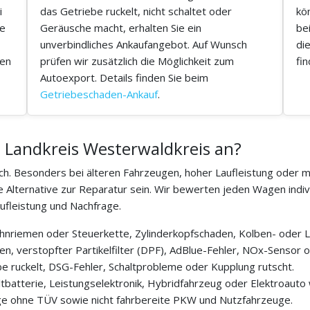
i
das Getriebe ruckelt, nicht schaltet oder
kö
ie
Geräusche macht, erhalten Sie ein
be
unverbindliches Ankaufangebot. Auf Wunsch
di
den
prüfen wir zusätzlich die Möglichkeit zum
fi
Autoexport. Details finden Sie beim
Getriebeschaden-Ankauf
.
 Landkreis Westerwaldkreis an?
tlich. Besonders bei älteren Fahrzeugen, hoher Laufleistung ode
re Alternative zur Reparatur sein. Wir bewerten jeden Wagen indiv
ufleistung und Nachfrage.
nriemen oder Steuerkette, Zylinderkopfschaden, Kolben- oder L
, verstopfter Partikelfilter (DPF), AdBlue-Fehler, NOx-Sensor o
e ruckelt, DSG-Fehler, Schaltprobleme oder Kupplung rutscht.
atterie, Leistungselektronik, Hybridfahrzeug oder Elektroauto w
e ohne TÜV sowie nicht fahrbereite PKW und Nutzfahrzeuge.