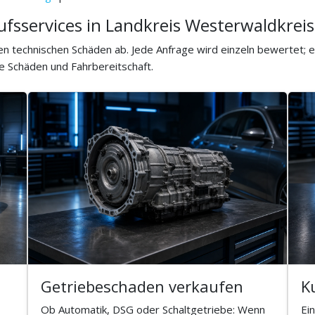
ufsservices in Landkreis Westerwaldkreis
ten technischen Schäden ab. Jede Anfrage wird einzeln bewertet;
e Schäden und Fahrbereitschaft.
Getriebeschaden verkaufen
K
Ob Automatik, DSG oder Schaltgetriebe: Wenn
Ei