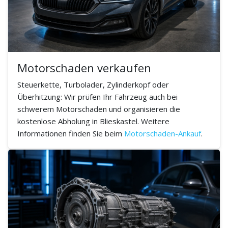
Motorschaden verkaufen
Steuerkette, Turbolader, Zylinderkopf oder
Überhitzung: Wir prüfen Ihr Fahrzeug auch bei
schwerem Motorschaden und organisieren die
kostenlose Abholung in Blieskastel. Weitere
Informationen finden Sie beim
Motorschaden-Ankauf
.